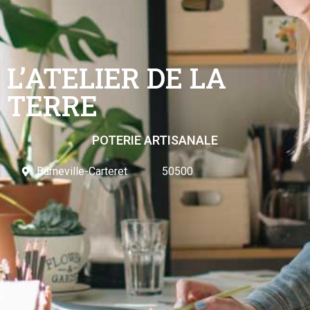
L’ATELIER DE LA
TERRE
POTERIE ARTISANALE
Barneville-Carteret
50500