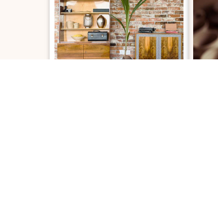
MENUISERIE & BOIS
P
Des réalisations sur mesure
A
Terrasses, meubles et aménagements en
Prod
bois
Déco