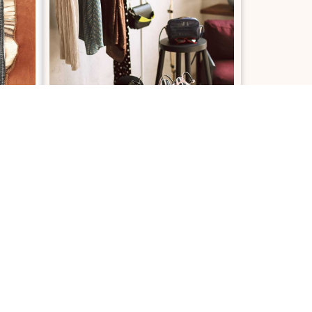
NAT
SERVICES & TRAVAUX
Rénovation, dépannage, travaux
éations
Des pros à votre service
ion
alité