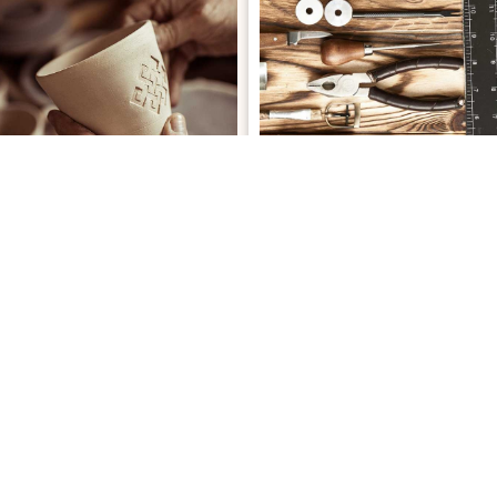
RODUITS ARTISANAUX
CRÉATEURS & ARTISA
limentaire, local, fait maison
Objets faits main, décoration, cr
uits faits maison et spécialités
uniques.
locales
Objets faits main et décorat
ARTISANS À LA UNE
uvrez nos artisans du mois pour leurs créations uniques et de qu