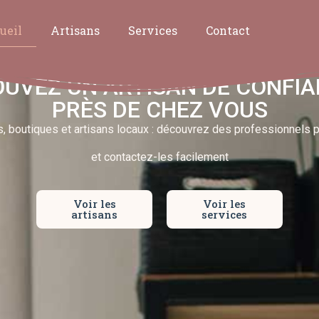
ueil
Artisans
Services
Contact
UVEZ UN ARTISAN DE CONFI
PRÈS DE CHEZ VOUS
s, boutiques et artisans locaux : découvrez des professionnels
et contactez-les facilement
Voir les
Voir les
artisans
services