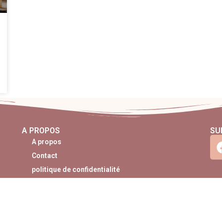
A PROPOS
SU
A propos
Contact
politique de confidentialité
pyright 2026
Réalisé par
Agence web Normandie Stef DigitalWo